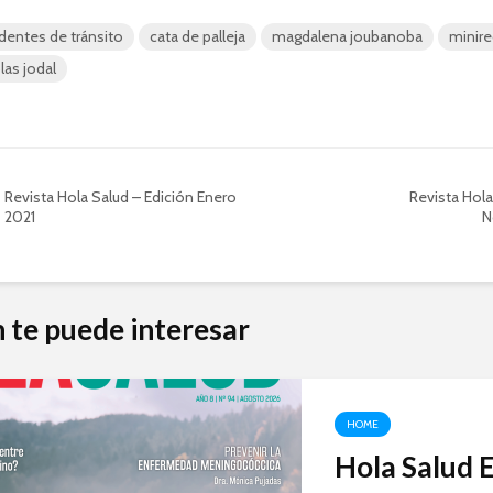
dentes de tránsito
cata de palleja
magdalena joubanoba
minire
las jodal
Revista Hola Salud – Edición Enero
Revista Hola
2021
N
 te puede interesar
HOME
Hola Salud 