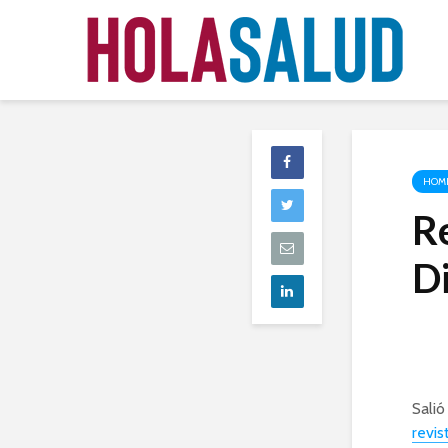
HOM
Re
D
Salió
revis