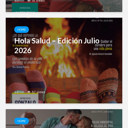
admin
18 views
HOME
Hola Salud – Edición Julio
2026
admin
87 views
HOME