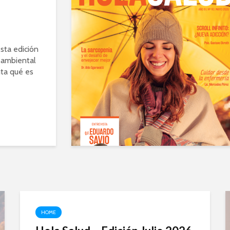
esta edición
d ambiental
nta qué es
HOME